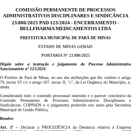
COMISSÃO PERMANENTE DE PROCESSOS
ADMINISTRATIVOS DISCIPLINARES E SINDICÂNCIA
23.886/2025 PAD 123/2024 - ENCERRAMENTO -
BELLFHARMA MEDICAMENTOS LTDA
PREFEITURA MUNICIPAL DE PARÁ DE MINAS
ESTADO DE MINAS GERAIS
PORTARIA Nº 23.886/2025
Dispõe sobre a instrução e julgamento do Processo Administrativo
Sancionatório nº 123/2024.
O Prefeito de Pará de Minas, no uso das atribuições que lhe confere o artigo
79, inciso VI c/c o artigo 107, inciso II, “c”, da Lei Orgânica do Município, e,
ainda:
Considerando todo o conteúdo processual instruído e o parecer conclusivo da
Comissão Permanente de Processos Administrativos Disciplinares e
Sindicâncias, COPPADS e o julgamento proferido nos autos pela Secretária
Municipal de Gestão Pública,
Resolve
:
Art. 1º –
Declarar a
PROCEDÊNCIA
da Denúncia relativa à Empres