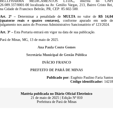
BELLFHARMA MEDICAMENTOS LTDA
.,
inscrita no CNP
26.089.337/0001-00 localizada na Av. Getúlio Vargas, 213, Bairro Cristo Rei,
na Cidade de Francisco Beltrão, PR, CEP: 85.602-500.
Art. 2º –
Determinar a penalidade de
MULTA
no valor de
R$ 14,04
(quatorze reais e quatro centavos),
conforme apurado em sede d
julgamento nos autos do Processo Administrativo Sancionatório nº 123/2024.
Art.
3º –
Esta Portaria entrará em vigor na data de sua publicação.
Pará de Minas, MG, 13 de maio de 2025.
Ana Paula Couto Gomes
Secretária Municipal de Gestão Pública
INÁCIO FRANCO
PREFEITO DE PARÁ DE MINAS
Publicado por:
Eugênio Paulino Faria Santos
Código identificador:
14218
Matéria publicada no Diário Oficial Eletrônico
21 de maio de 2025 | Edição Nº 810
Prefeitura de Pará de Minas