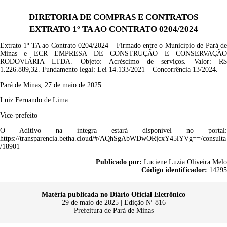
DIRETORIA DE COMPRAS E CONTRATOS
EXTRATO 1º TA AO CONTRATO 0204/2024
Extrato
1
º TA ao
Contrato
0204
/202
4
– Firmado entre o Município de Pará d
Minas e
ECR EMPRESA DE CONSTRUÇÃO E CONSERVAÇÃ
RODOVIÁRIA LTDA
.
Objeto:
Acréscimo de serviços.
Valor:
R
1
.
226.889,32
.
Fundamento legal: Lei
14.133/2021 –
Concorrência 13/2024.
Pará de Minas, 27 de maio de 2025.
Luiz Fernando de Lima
Vice-prefeito
O Aditivo na íntegra estará disponível no portal:
https://transparencia.betha.cloud/#/AQhSgAbWDwORjcxY45lYVg==/consulta
/18901
Publicado por:
Luciene Luzia Oliveira Melo
Código identificador:
14295
Matéria publicada no Diário Oficial Eletrônico
29 de maio de 2025 | Edição Nº 816
Prefeitura de Pará de Minas