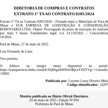
DIRETORIA DE COMPRAS E CONTRATOS
EXTRATO 1º TA AO CONTRATO 0205/2024
Extrato
1
º TA ao
Contrato
0205
/202
4
– Firmado entre o Município de Pará d
Minas e
ECR EMPRESA DE CONSTRUÇÃO E CONSERVAÇÃ
RODOVIÁRIA LTDA
.
Objeto:
Prorrogação do prazo de execução do contrat
por mais 3 meses
.
Fundamento legal: Lei
14.133/2021 –
Concorrênci
14/2024.
Pará de Minas, 27 de maio de 2025.
Luiz Fernando de Lima
Vice-prefeito
O Aditivo na íntegra estará disponível no portal:
https://transparencia.betha.cloud/#/AQhSgAbWDwORjcxY45lYVg==/consulta
/18901
Publicado por:
Luciene Luzia Oliveira Melo
Código identificador:
14297
Matéria publicada no Diário Oficial Eletrônico
29 de maio de 2025 | Edição Nº 816
Prefeitura de Pará de Minas