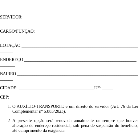
SERVIDOR:_____________________________________________________
_______
CARGO/FUNÇÃO:_______________________________________________
_______
LOTAÇÃO:______________________________________________________
______
ENDEREÇO:____________________________________________________
_______
BAIRRO:________________________________________________________
______
CIDADE: ___________________________________UF: _____
CEP:________________
O AUXÍLIO-TRANSPORTE é um direito do servidor (Art. 76 da Lei
Complementar nº 6.883/2023).
A presente opção será renovada anualmente ou sempre que houver
alteração de endereço residencial, sob pena de suspensão do benefício,
até cumprimento da exigência.