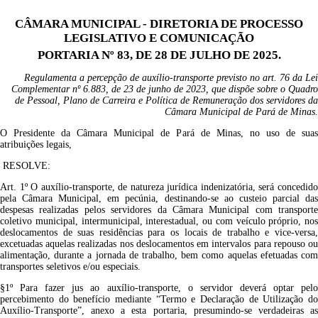
CÂMARA MUNICIPAL - DIRETORIA DE PROCESSO
LEGISLATIVO E COMUNICAÇÃO
PORTARIA Nº 83, DE 28 DE JULHO DE 2025.
Regulamenta a percepção de auxílio-transporte previsto no art. 76 da Lei
Complementar nº 6.883, de 23 de junho de 2023, que dispõe sobre o Quadro
de Pessoal, Plano de Carreira e Política de Remuneração dos servidores da
Câmara Municipal de Pará de Minas.
O Presidente da Câmara Municipal de Pará de Minas, no uso de suas
atribuições legais,
RESOLVE:
Art. 1º O auxílio-transporte, de natureza jurídica indenizatória, será concedido
pela Câmara Municipal, em pecúnia, destinando-se ao custeio parcial das
despesas realizadas pelos servidores da Câmara Municipal com transporte
coletivo municipal, intermunicipal, interestadual, ou com veículo próprio, nos
deslocamentos de suas residências para os locais de trabalho e vice-versa,
excetuadas aquelas realizadas nos deslocamentos em intervalos para repouso ou
alimentação, durante a jornada de trabalho, bem como aquelas efetuadas com
transportes seletivos e/ou especiais.
§1º Para fazer jus ao auxílio-transporte, o servidor deverá optar pelo
percebimento do benefício mediante “Termo e Declaração de Utilização do
Auxílio-Transporte”, anexo a esta portaria, presumindo-se verdadeiras as