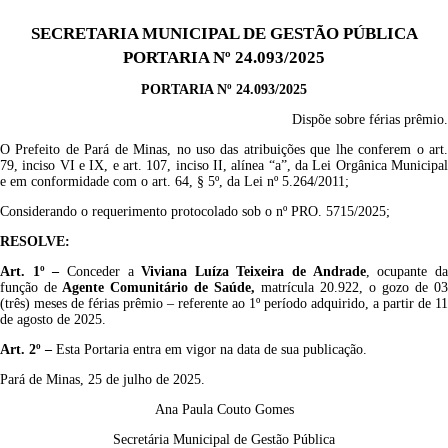
SECRETARIA MUNICIPAL DE GESTÃO PÚBLICA
PORTARIA Nº 24.093/2025
PORTARIA Nº 24.093/2025
Dispõe sobre férias prêmio.
O Prefeito de Pará de Minas, no uso das atribuições que lhe conferem o art.
79, inciso VI e IX, e art. 107, inciso II, alínea “a”, da Lei Orgânica Municipal
e em conformidade com o art. 64, § 5º, da Lei nº 5.264/2011;
Considerando o requerimento protocolado sob o nº PRO. 5715/2025;
RESOLVE:
Art. 1º
–
Conceder a
Viviana Luíza Teixeira de Andrade
,
ocupante
d
função de
Agente Comunitário de Saúde
,
matrícula 20.922,
o gozo de 03
(três) meses de férias prêmio – referente ao 1º período adquirido, a partir de 11
de agosto de 2025.
Art
.
2º
–
Esta Portaria entra em vigor na data de sua publicação.
Pará de Minas, 25 de julho de 2025.
Ana Paula Couto Gomes
Secretária Municipal de Gestão Pública