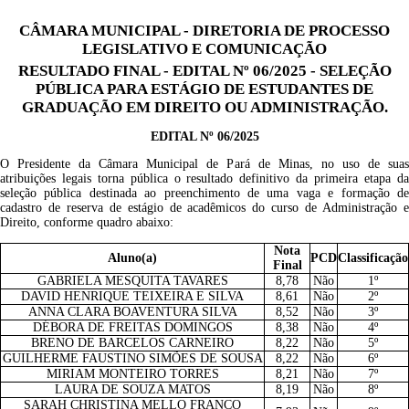
CÂMARA MUNICIPAL - DIRETORIA DE PROCESSO
LEGISLATIVO E COMUNICAÇÃO
RESULTADO FINAL - EDITAL Nº 06/2025 - SELEÇÃO
PÚBLICA PARA ESTÁGIO DE ESTUDANTES DE
GRADUAÇÃO EM DIREITO OU ADMINISTRAÇÃO.
EDITAL Nº 06/2025
O Presidente da Câmara Municipal de Pará de Minas, no uso de suas
atribuições legais torna pública o resultado definitivo da primeira etapa da
seleção pública destinada ao preenchimento de uma vaga e formação de
cadastro de reserva de estágio de acadêmicos do curso de Administração e
Direito, conforme quadro abaixo:
Nota
Aluno(a)
PCD
Classificação
Final
GABRIELA MESQUITA TAVARES
8,78
Não
1º
DAVID HENRIQUE TEIXEIRA E SILVA
8,61
Não
2º
ANNA CLARA BOAVENTURA SILVA
8,52
Não
3º
DÉBORA DE FREITAS DOMINGOS
8,38
Não
4º
BRENO DE BARCELOS CARNEIRO
8,22
Não
5º
GUILHERME FAUSTINO SIMÕES DE SOUSA
8,22
Não
6º
MIRIAM MONTEIRO TORRES
8,21
Não
7º
LAURA DE SOUZA MATOS
8,19
Não
8º
SARAH CHRISTINA MELLO FRANCO