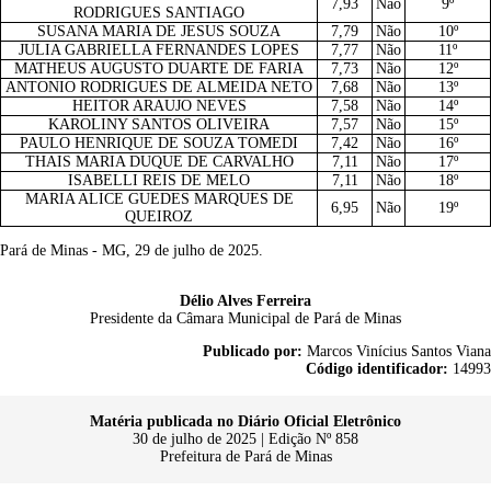
7,93
Não
9º
RODRIGUES SANTIAGO
SUSANA MARIA DE JESUS SOUZA
7,79
Não
10º
JULIA GABRIELLA FERNANDES LOPES
7,77
Não
11º
MATHEUS AUGUSTO DUARTE DE FARIA
7,73
Não
12º
ANTONIO RODRIGUES DE ALMEIDA NETO
7,68
Não
13º
HEITOR ARAUJO NEVES
7,58
Não
14º
KAROLINY SANTOS OLIVEIRA
7,57
Não
15º
PAULO HENRIQUE DE SOUZA TOMEDI
7,42
Não
16º
THAIS MARIA DUQUE DE CARVALHO
7,11
Não
17º
ISABELLI REIS DE MELO
7,11
Não
18º
MARIA ALICE GUEDES MARQUES DE
6,95
Não
19º
QUEIROZ
Pará de Minas - MG, 29 de julho de 2025.
Délio Alves Ferreira
Presidente da Câmara Municipal de Pará de Minas
Publicado por:
Marcos Vinícius Santos Viana
Código identificador:
14993
Matéria publicada no Diário Oficial Eletrônico
30 de julho de 2025 | Edição Nº 858
Prefeitura de Pará de Minas