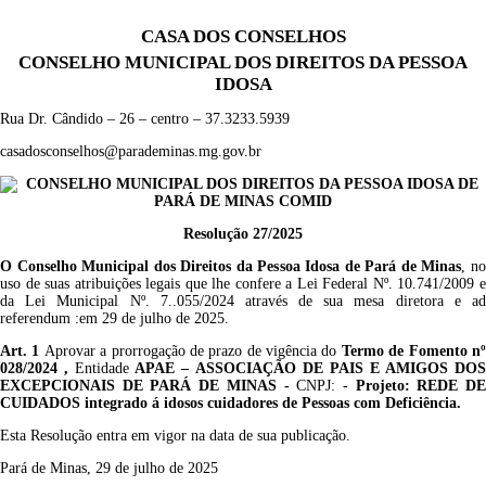
CASA DOS CONSELHOS
CONSELHO MUNICIPAL DOS DIREITOS DA PESSOA
IDOSA
Rua Dr. Cândido – 26 – centro – 37.3233.5939
casadosconselhos@parademinas.mg.gov.br
CONSELHO MUNICIPAL DOS DIREITOS DA PESSOA IDOSA DE
PARÁ DE MINAS COMID
Resolução 27/2025
O Conselho Municipal dos Direitos da Pessoa Idosa de Pará de Minas
, n
uso de suas atribuições legais que lhe confere a Lei Federal Nº. 10.741/2009 e
da Lei Municipal Nº. 7..055/2024 através de sua mesa diretora e ad
referendum :em 29 de julho
de 2025.
Art. 1
Aprovar a prorrogação de prazo de vigência do
Termo
de Fomento n
028/2024 ,
Entidade
APAE – ASSOCIAÇÃO DE PAIS E AMIGOS DO
EXCEPCIONAIS DE PARÁ DE MINAS -
CNPJ: -
Projeto: REDE D
CUIDADOS integrado á idosos cuidadores de Pessoas com Deficiência.
Esta Resolução entra em vigor na data de sua publicação.
Pará de Minas, 29 de julho de 2025