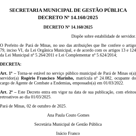
SECRETARIA MUNICIPAL DE GESTÃO PÚBLICA
DECRETO Nº 14.160/2025
DECRETO Nº 14.160/2025
Dispõe sobre estabilidade de servidor.
O Prefeito de Pará de Minas, no uso das atribuições que lhe confere o artigo
79, inciso VI, da Lei Orgânica Municipal, e de acordo com os artigos 13 e 124
da Lei Municipal nº 5.264/2011 e Lei Complementar nº 5.624/2014;
DECRETA:
Art. 1º
–
Torna-se estável no serviço público municipal de Pará de Minas o(a
servidor(a)
Rogério Francisco Marinho
,
matrícula nº 24.082, ocupante do
cargo de Agente de Combate a Endemias
,
empossado(a) em 01/03/2022.
Art. 2º –
Este Decreto entra em vigor na data de sua publicação, com efeito
retroativos ao dia 01/03/2025.
Pará de Minas, 02 de outubro de 2025.
Ana Paula Couto Gomes
Secretária Municipal de Gestão Pública
Inácio Franco