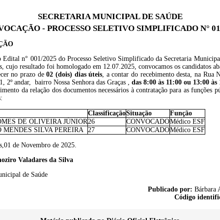
SECRETARIA MUNICIPAL DE SAÚDE
OCAÇÃO - PROCESSO SELETIVO SIMPLIFICADO N° 01
ÇÃO
 Edital n° 001/2025 do Processo Seletivo Simplificado da Secretaria Municipa
s, cujo resultado foi homologado em 12.07.2025, convocamos os candidatos aba
cer no prazo de
02 (dois) dias úteis
, a contar do recebimento desta, na Rua 
1, 2º andar, bairro Nossa Senhora das Graças ,
das 8:00 às 11:00 ou 13:00 às
imento da relação dos documentos necessários à contratação para as funções pú
:
Classificação
Situação
Função
MES DE OLIVEIRA JÚNIOR
26
CONVOCADO
Médico ESF
 MENDES SILVA PEREIRA
27
CONVOCADO
Médico ESF
s,01 de Novembro de 2025.
oziro Valadares da Silva
unicipal de Saúde
Publicado por:
Bárbara A
Código identifi