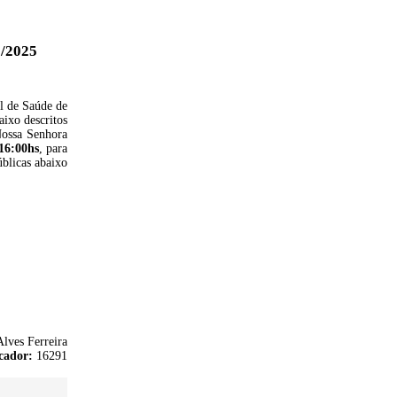
/2025
l de Saúde de
ixo descritos
Nossa Senhora
 16:00hs
, para
blicas abaixo
lves Ferreira
cador:
16291