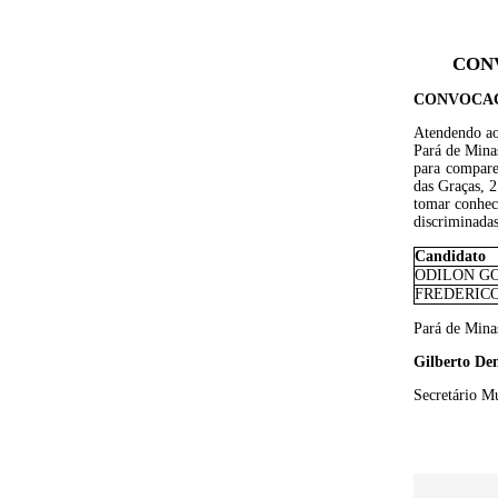
CONV
CONVOCA
Atendendo ao
Pará de Mina
para compare
das Graças, 2
tomar conhec
discriminadas
Candidato
ODILON GO
FREDERICO
Pará de Mina
Gilberto Den
Secretário M