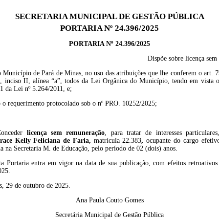
SECRETARIA MUNICIPAL DE GESTÃO PÚBLICA
PORTARIA Nº 24.396/2025
PORTARIA Nº 24.396/2025
Dispõe sobre licença sem
 Município de Pará de Minas, no uso das atribuições que lhe conferem o art. 7
, inciso II, alínea “a”, todos da Lei Orgânica do Município, tendo em vista 
21 da Lei nº 5.264/2011, e;
 o requerimento protocolado sob o nº PRO. 10252/2025;
onceder
licença sem
remuneração
, para tratar de interesses particulare
race Kelly Feliciana de Faria
,
matrícula 22.383
,
ocupante do cargo efetiv
da na Secretaria M. de Educação, pelo período de 02 (dois) anos.
ta Portaria entra em vigor na data de sua publicação, com efeitos retroativos
025.
s, 29 de outubro de 2025.
Ana Paula Couto Gomes
Secretária Municipal de Gestão Pública