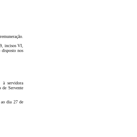
 remuneração.
9, incisos VI,
o disposto nos
s, à servidora
o de Servente
 ao dia 27 de