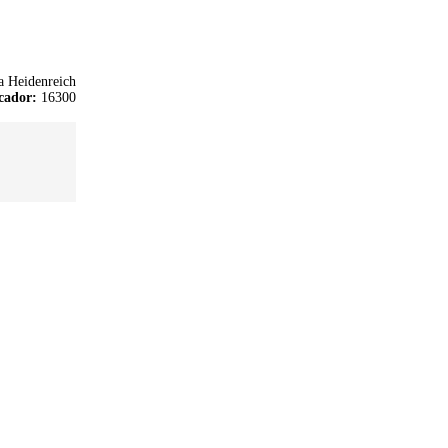
a Heidenreich
cador:
16300