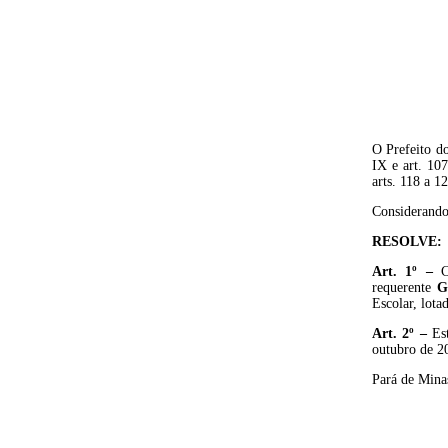
O Prefeito do
IX e art. 107
arts. 118 a 1
Considerando
RESOLVE:
Art. 1º –
C
requerente
G
Escolar, lota
Art. 2º –
Es
outubro de 2
Pará de Mina