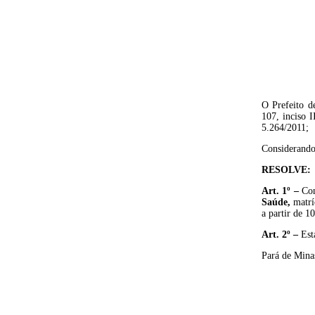
O Prefeito d
107, inciso 
5.264/2011;
Considerando
RESOLVE:
Art. 1º
–
Co
Saúde
,
matrí
a partir de 
Art
.
2º
–
Est
Pará de Mina