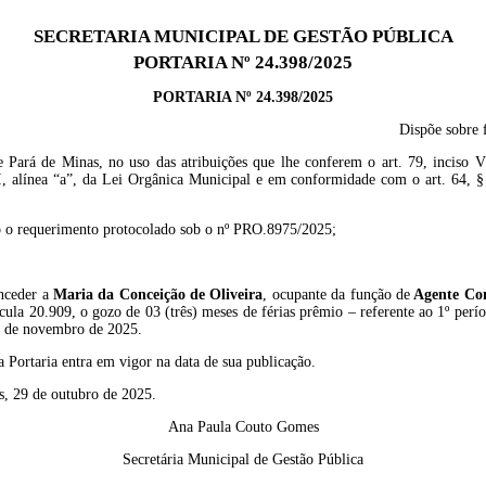
SECRETARIA MUNICIPAL DE GESTÃO PÚBLICA
PORTARIA Nº 24.398/2025
PORTARIA Nº 24.398/2025
Dispõe sobre 
e Pará de Minas, no uso das atribuições que lhe conferem o art. 79, inciso VI
II, alínea “a”, da Lei Orgânica Municipal e em conformidade com o art. 64, § 
 o requerimento protocolado sob o nº PRO.8975/2025;
nceder a
Maria da Conceição de Oliveira
, ocupante da função de
Agente
Co
cula 20.909,
o gozo de 03 (três) meses de férias prêmio – referente ao 1º perí
10 de novembro de 2025.
a Portaria entra em vigor na data de sua publicação.
s, 29 de outubro de 2025.
Ana Paula Couto Gomes
Secretária Municipal de Gestão Pública