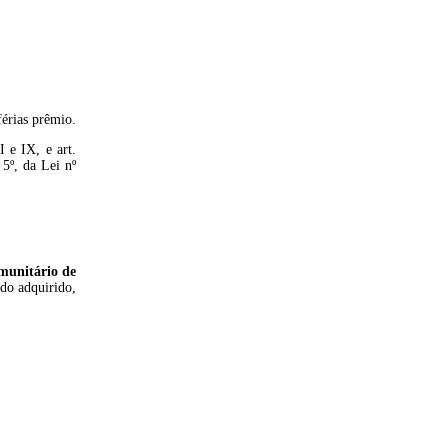
férias prêmio.
 e IX, e art.
5º, da Lei nº
munitário de
odo adquirido,