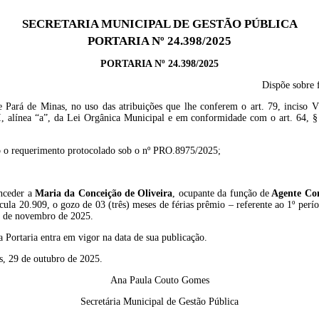
SECRETARIA MUNICIPAL DE GESTÃO PÚBLICA
PORTARIA Nº 24.398/2025
PORTARIA Nº 24.398/2025
Dispõe sobre 
e Pará de Minas, no uso das atribuições que lhe conferem o art. 79, inciso VI
II, alínea “a”, da Lei Orgânica Municipal e em conformidade com o art. 64, § 
 o requerimento protocolado sob o nº PRO.8975/2025;
nceder a
Maria da Conceição de Oliveira
, ocupante da função de
Agente
Co
cula 20.909,
o gozo de 03 (três) meses de férias prêmio – referente ao 1º perí
10 de novembro de 2025.
a Portaria entra em vigor na data de sua publicação.
s, 29 de outubro de 2025.
Ana Paula Couto Gomes
Secretária Municipal de Gestão Pública