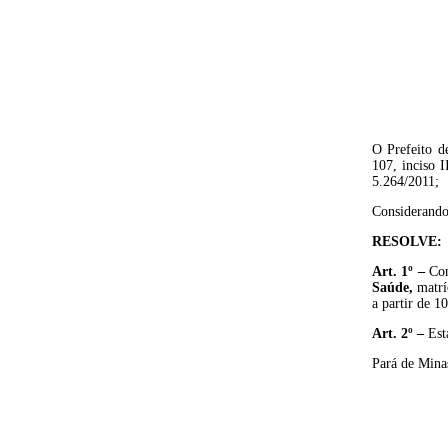
O Prefeito d
107, inciso 
5.264/2011;
Considerando
RESOLVE:
Art. 1º
–
Co
Saúde
,
matrí
a partir de 
Art
.
2º
–
Est
Pará de Mina