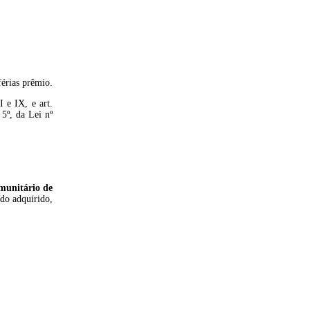
férias prêmio.
 e IX, e art.
5º, da Lei nº
munitário de
odo adquirido,