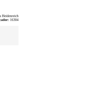
a Heidenreich
cador:
16304