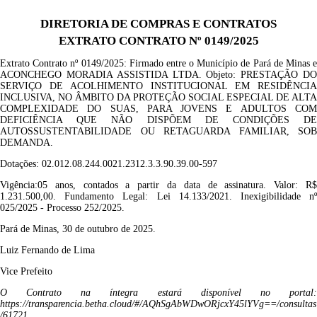
DIRETORIA DE COMPRAS E CONTRATOS
EXTRATO CONTRATO Nº 0149/2025
Extrato Contrato nº 014
9
/2025: Firmado entre o Município de Pará de Minas e
ACONCHEGO MORADIA ASSISTIDA LTDA
. Objeto:
PRESTAÇÃO D
SERVIÇO DE ACOLHIMENTO INSTITUCIONAL EM RESIDÊNCIA
INCLUSIVA, NO ÂMBITO DA PROTEÇÃO SOCIAL ESPECIAL DE ALTA
COMPLEXIDADE DO SUAS, PARA JOVENS E ADULTOS COM
DEFICIÊNCIA QUE NÃO DISPÕEM DE CONDIÇÕES DE
AUTOSSUSTENTABILIDADE OU RETAGUARDA FAMILIAR, SOB
DEMANDA
.
Dotações:
02.012.08.244.0021.2312.3.3.90.39.00
-597
Vigência:05 anos, contados a partir da data de assinatura.
Valor: R
1.231.500,00. Fundamento Legal: Lei 14.133/2021. Inexigibilidade nº
02
5
/2025 - Processo 25
2
/2025.
Pará de Minas, 30 de outubro de 2025.
Luiz Fernando de Lima
Vice P
refeito
O Contrato na íntegra estará disponível no portal:
https://transparencia.betha.cloud/#/AQhSgAbWDwORjcxY45lYVg==/consultas
/61721