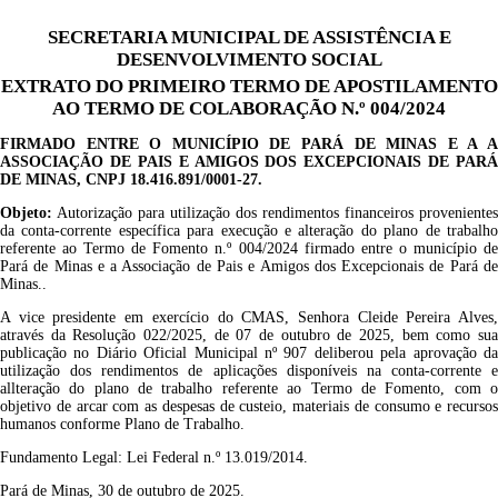
SECRETARIA MUNICIPAL DE ASSISTÊNCIA E
DESENVOLVIMENTO SOCIAL
EXTRATO DO PRIMEIRO TERMO DE APOSTILAMENTO
AO TERMO DE COLABORAÇÃO N.º 004/2024
FIRMADO ENTRE O
MUNICÍPIO DE PARÁ DE MINAS E A 
ASSOCIAÇÃO
DE PAIS E AMIGOS DOS EXCEPCIONAIS DE PARÁ
DE MINAS
, CNPJ
18.416.891
/0001-
27
.
Objeto:
A
utorização para utilização dos rendimentos financeiros provenientes
da conta-corrente específica para execução
e alteração
do plano de trabalh
referente ao Termo de Fomento n.º 0
04
/202
4
firmado entre o município d
Pará de Minas e a
Associação
de Pais e Amigos dos Excepcionais de Pará d
Minas.
.
A vice presidente em exercício do CMAS, Senhora Cleide Pereira Alves,
através da Resolução 022/2025, de 07 de outubro de 2025, bem como sua
publicação no Diário Oficial Municipal nº 907 deliberou pela aprovação da
utilização dos rendimentos de aplicações disponíveis na conta-corrente e
allteração do plano de trabalho referente ao Termo de Fomento, com o
objetivo de arcar com as despesas de custeio, materiais de consumo e recursos
humanos conforme Plano de Trabalho.
Fundamento Legal: Lei Federal n.º 13.019/2014.
Pará de Minas, 30 de outubro de 2025.