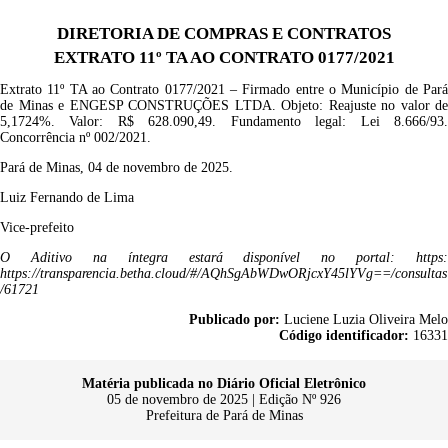
DIRETORIA DE COMPRAS E CONTRATOS
EXTRATO 11º TA AO CONTRATO 0177/2021
Extrato
1
1
º TA ao
Contrato
0177/2021
– Firmado entre o Município de Par
de Minas e
ENGESP CONSTRUÇÕES
LTDA
.
Objeto:
Reajuste no valor de
5,1724%
.
Valor: R$
628.090,49
.
Fundamento legal: Lei
8.666/93
Concorrência
nº
002/2021.
Pará de Minas, 04 de novembro de 2025.
Luiz Fernando de Lima
Vice-prefeito
O
Aditivo
na íntegra estará disponível no portal:
https:
https://transparencia.betha.cloud/#/AQhSgAbWDwORjcxY45lYVg==/consultas
/61721
Publicado por:
Luciene Luzia Oliveira Melo
Código identificador:
16331
Matéria publicada no Diário Oficial Eletrônico
05 de novembro de 2025 | Edição Nº 926
Prefeitura de Pará de Minas