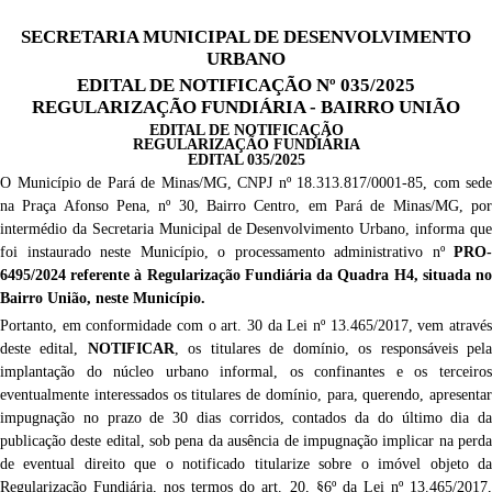
SECRETARIA MUNICIPAL DE DESENVOLVIMENTO
URBANO
EDITAL DE NOTIFICAÇÃO Nº 035/2025
REGULARIZAÇÃO FUNDIÁRIA - BAIRRO UNIÃO
EDITAL DE NOTIFICAÇÃO
REGULARIZAÇÃO FUNDIÁRIA
EDITAL
035/2025
O Município de Pará de Minas/MG, CNPJ nº 18.313.817/0001-85, com sede
na Praça Afonso Pena, nº 30, Bairro Centro, em Pará de Minas/MG, por
intermédio da Secretaria Municipal de Desenvolvimento Urbano, i
nforma que
foi instaurado neste Município, o processamento
administrativo nº
PRO-
6495/2024
referente à Regularização Fundiária da Quadra
H4
, situad
a
n
Bairro
União,
neste Município.
Portanto, em conformidade com o art. 30 da Lei nº 13.465/2017, vem através
deste edital,
NOTIFICAR
,
os titulares de domínio, os responsáveis pel
implantação do núcleo urbano informal, os confinantes e os terceiros
eventualmente interessados
os titulares de domínio,
para, querendo, apresentar
impugnação no prazo de 30 dias corridos, contados da do último dia da
publicação deste edital
, sob pena da ausência de impugnação implicar na perd
de eventual direito que o notificado titularize sobre o imóvel objeto da
Regularização Fundiária, nos termos do art. 20, §6º da Lei nº 13.465/2017,