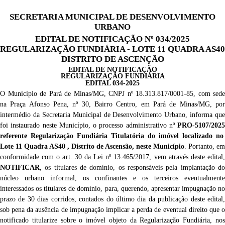
SECRETARIA MUNICIPAL DE DESENVOLVIMENTO
URBANO
EDITAL DE NOTIFICAÇÃO Nº 034/2025
REGULARIZAÇÃO FUNDIÁRIA - LOTE 11 QUADRA AS40
DISTRITO DE ASCENÇÃO
EDITAL DE NOTIFICAÇÃO
REGULARIZAÇÃO FUNDIÁRIA
EDITAL
03
4
-2025
O Município de Pará de Minas/MG, CNPJ nº 18.313.817/0001-85, com sede
na Praça Afonso Pena, nº 30, Bairro Centro, em Pará de Minas/MG, por
intermédio da Secretaria Municipal de Desenvolvimento Urbano, i
nforma que
foi instaurado
neste Município, o process
o
administrativo
nº
PRO-
5
107/2025
referente Regularização Fundiária
Titulatória do imóvel localizado no
Lote
11
Quadra
AS40
,
Distrito de Ascensão
,
neste Município
. Portanto, em
conformidade com o art. 30 da Lei nº 13.465/2017, vem através deste edital,
NOTIFICAR
,
os titulares de domínio, os responsáveis pela implantação d
núcleo urbano informal, os confinantes e os terceiros eventualmente
interessados
os titulares de domínio,
para, querendo, apresentar impugnação n
prazo de 30 dias corridos, contados do último dia da publicação deste edital
,
sob pena da ausência de impugnação implicar a perda de eventual direito que o
notificado titularize sobre o imóvel objeto da Regularização Fundiária, nos