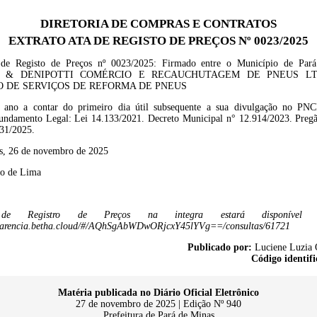
DIRETORIA DE COMPRAS E CONTRATOS
EXTRATO ATA DE REGISTO DE PREÇOS Nº 0023/2025
 de Registo de Preço
s
nº
002
3/
2025
: Firmado entre o Município de Par
I & DENIPOTTI COMÉRCIO E RECAUCHUTAGEM DE PNEUS L
 DE SERVIÇOS DE REFORMA DE PNEUS
 ano a contar do primeiro dia útil subsequente a sua divulgação no PN
ndamento Legal: Lei
14.133/2021
.
Decreto Municipal n°
12.914/2023
.
Preg
31/2025.
s, 26 de novembro de 2025
do de Lima
 Registro de Preços na integra estará disponível 
nsparencia.betha.cloud/#/AQhSgAbWDwORjcxY45lYVg==/consultas/61721
Publicado por:
Luciene Luzia 
Código identifi
Matéria publicada no Diário Oficial Eletrônico
27 de novembro de 2025 | Edição Nº 940
Prefeitura de Pará de Minas