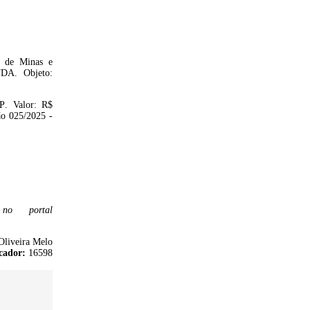
á de Minas e
TDA
.
Objeto:
CP
.
Valor:
R$
ão
0
2
5
/2025
-
no portal
Oliveira Melo
cador:
16598