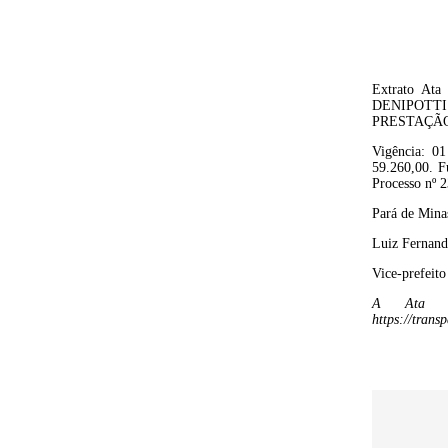
Extrat
o
A
ta
DENIPOTT
PRESTAÇÃO
Vigência:
01
59.260,00
.
Fu
Processo nº
2
Pará de Mina
Luiz Fernan
Vice-prefeito
A Ata de
https://tra