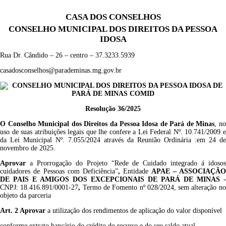
CASA DOS CONSELHOS
CONSELHO MUNICIPAL DOS DIREITOS DA PESSOA
IDOSA
Rua Dr. Cândido – 26 – centro – 37.3233.5939
casadosconselhos@parademinas.mg.gov.br
CONSELHO MUNICIPAL DOS DIREITOS DA PESSOA IDOSA DE
PARÁ DE MINAS COMID
Resolução 36/2025
O Conselho Municipal dos Direitos da Pessoa Idosa de Pará de Minas
, n
uso de suas atribuições legais que lhe confere a Lei Federal Nº. 10.741/2009 e
da Lei Municipal Nº. 7.055/2024 através da Reunião Ordinária :em 24 de
novembro
de 2025.
Aprovar
a Prorrogação do Projeto “Rede de Cuidado integrado á idoso
cuidadores de Pessoas com Deficiência”
,
Entidade
APAE – ASSOCIAÇÃO
DE PAIS E AMIGOS DOS EXCEPCIONAIS DE PARÁ DE MINAS -
CNPJ: 18.416.891/0001-27
,
Termo de Fomento nº 028/2024, sem alteração no
objeto da parceria
Art. 2 Aprovar
a utilização dos rendimentos de aplicação do valor disponível
conforme extrato bancário do crédito do recurso e do seu saldo atual.