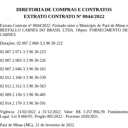
DIRETORIA DE COMPRAS E CONTRATOS
EXTRATO CONTRATO Nº 0044/2022
Extrato Contrato nº
0044
/202
2
: F
irmado entre o Município de Pará de Minas 
BEEF
ALLO CARNES DO BRASIL LTDA.
Objeto:
FORNECIMENTO
D
CARNES.
Dotações:
02.007.2.068-3,3.90.30-222
02.007.2.071-3.3.90.30-223
02.007.2.083-3.3.90.30-226
02.007.2.040-3.3.90.30-165
02.012.2.160-3.3.90.30-539
02.012.2.312-3.3.90.30-563
02.009.2.130-3.3.90.30-405
02.014.2.170-3.3.90.30-591
Vigência:
21/02/2022 à 31/12/2022.
Valor: R$
3.2
57.894,39
. Fundament
Legal: Lei 8.666/93. Pregão
005/2022
- Processo
1020/2021
Pará de Minas (MG), 21 de fevereiro de 2022.