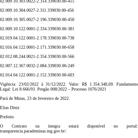
02.009.10.303.0022-2.314.339030.00-415
02.009.10.304.0027-2.311.339030.00-456
02.009.10.305.0027-2.196.339030.00-450
02.009.10.122.0001-2.334.339030.00-381
02.019.04.122.0001-2.178.339030.00-738
02.016.04.122.0001-2.171.339030.00-658
02.012.08.244.0021-2.354.339030.00-566
02.007.12.367.0032-2.084.339030.00-249
02.014.04.122.0001-2.152.339030.00-603
Vigência:
23/02/2022 à 31/12/2022.
Valor: R$
1.3
54.348,69.
Fundament
Legal: Lei 8.666/93. Pregão
008/2022
– Processo
1076/2021
Pará de Minas, 23 de fevereiro de 2022.
Elias Diniz
Prefeito
O Contrato na íntegra estará disponível no portal:
transparencia.parademinas.mg.gov.br/.