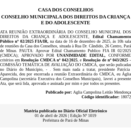
CASA DOS CONSELHOS
CONSELHO MUNICIPALA DOS DIREITOS DA CRIANÇA
E DO ADOLESCENTE
ATA REUNIÃO EXTRAORDINÁRIA DO CONSELHO MUNICIPAL DOS
DIREITOS DA CRIANÇA E ADOLESCENTE,
Edital Chamament
Público nº 0
2
/2025 FIA/
IR
,
na data de 16 de dezembro de 2025, ás 10h sal
de reuniões da Casa dos Conselhos, situada à Rua Dr. Cândido, 26 Centro, Pará
de Minas. PAUTA: Aprovar Edital Chamamento Publico FIA IR 02/2025
(CMDCA);
APROVADO POR
UNANIMIDADE
EDITAL,
CONFORM
critérios em
Resolução CMDCA nº 0
42
/202
5
, e
Resolução de nº 043/2025
COMISSÃO TEMÁTICA DE AVALIAÇÃO DO CMDCA,
que ser
ão
pulicad
as
no Di
ár
io do Município, - .
Sem mais nada a tratar, presidente Patrícia
Aparecida, deu por encerrada a reunião Extraordinária do CMDCA, eu Áglia
Campolina (secretária Executiva dos Conselhos Municipais), lavrei a presente
Ata, que será lida, aprovada e assinada por mim e por todos os presentes.
Publicado por:
Aglia Campolina Leitão Mendonça
Código identificador:
18072
Matéria publicada no Diário Oficial Eletrônico
01 de abril de 2026 | Edição Nº 1019
Prefeitura de Pará de Minas