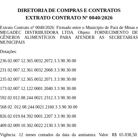
DIRETORIA DE COMPRAS E CONTRATOS
EXTRATO CONTRATO Nº 0040/2026
Extrato Contrato nº
00
40
/2026
: Firmado entre o Município de Pará de Minas e
MEGADEC DISTRIBUIDORA LTDA
. Objeto:
FORNECIMENTO D
GÊNEROS ALIMENTÍCIOS PARA ATENDER AS SECRETARIAS
MUNICIPAIS
Dotações:
236.02.007.12.365.0032.2072.3.3.90.30.00
231.02.007.12.361.0032.2068.3.3.90.30.00
235.02.007.12.365.0032.2071.3.3.90.30.00
173.02.007.12.122.0001.2040.3.3.90.30.00
592.02.012.08.244.0021.2312.3.3.90.30.00
568.02..012.08.244.0021.2160.3.3.90.30.00
826.02.019.04.392.0001.2207.3.3.90.30.00
409.02.009.10.302.0022.2130.3.3.90.30.00
Vigência: 12 meses contados da data da assinatura.
Valor: R$
65.038,50
.