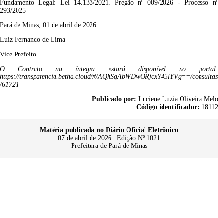
Fundamento Legal: Lei 14.133/2021. Pregão nº 009/2026 - Processo nº
293/2025
Pará de Minas,
01 de abril de 2026.
Luiz Fernando de Lima
Vice P
refeito
O Contrato na íntegra estará disponível no portal:
https://transparencia.betha.cloud/#/AQhSgAbWDwORjcxY45lYVg==/consultas
/61721
Publicado por:
Luciene Luzia Oliveira Melo
Código identificador:
18112
Matéria publicada no Diário Oficial Eletrônico
07 de abril de 2026 | Edição Nº 1021
Prefeitura de Pará de Minas