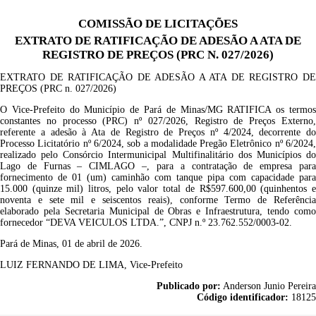
COMISSÃO DE LICITAÇÕES
EXTRATO DE RATIFICAÇÃO DE ADESÃO A ATA DE
REGISTRO DE PREÇOS (PRC N. 027/2026)
EXTRATO DE RATIFICAÇÃO DE ADESÃO A ATA DE REGISTRO DE
PREÇOS (PRC n. 027/2026)
O Vice-Prefeito do Município de Pará de Minas/MG RATIFICA os termos
constantes no processo (PRC) nº 027/2026, Registro de Preços Externo,
referente a adesão à Ata de Registro de Preços nº 4/2024, decorrente do
Processo Licitatório nº 6/2024, sob a modalidade Pregão Eletrônico nº 6/2024,
realizado pelo Consórcio Intermunicipal Multifinalitário dos Municípios do
Lago de Furnas – CIMLAGO –, para a contratação de empresa para
fornecimento de 01 (um) caminhão com tanque pipa com capacidade para
15.000 (quinze mil) litros, pelo valor total de R$597.600,00 (quinhentos e
noventa e sete mil e seiscentos reais), conforme Termo de Referência
elaborado pela Secretaria Municipal de Obras e Infraestrutura, tendo como
fornecedor “DEVA VEICULOS LTDA.”, CNPJ n.º 23.762.552/0003-02.
Pará de Minas, 01 de abril de 2026.
LUIZ FERNANDO DE LIMA, Vice-Prefeito
Publicado por:
Anderson Junio Pereira
Código identificador:
18125