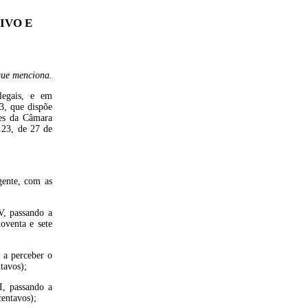
IVO E
que menciona.
legais, e em
3, que dispõe
res da Câmara
123, de 27 de
gente, com as
V, passando a
oventa e sete
 a perceber o
tavos);
, passando a
centavos);