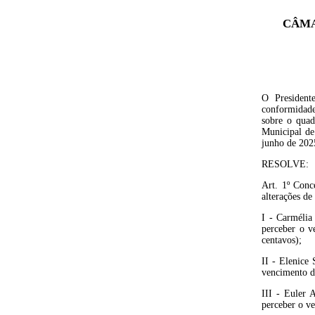
CÂMA
O President
conformidade
sobre o quad
Municipal de
junho de 202
RESOLVE:
Art. 1º
Conce
alterações de
I - Carmélia
perceber o v
centavos);
II - Elenice
vencimento de
III - Euler
perceber o ve