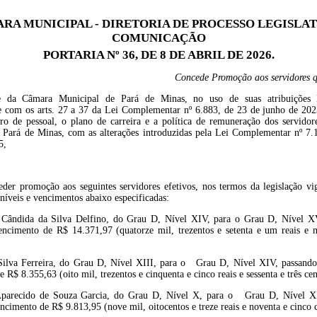
RA MUNICIPAL - DIRETORIA DE PROCESSO LEGISLAT
COMUNICAÇÃO
PORTARIA Nº 36, DE 8 DE ABRIL DE 2026.
Concede Promoção aos servidores 
e da Câmara Municipal de Pará de Minas, no uso de suas atribuições 
 com os arts. 27 a 37 da Lei Complementar nº 6.883, de 23 de junho de 202
ro de pessoal, o plano de carreira e a política de remuneração dos servido
 Pará de Minas, com as alterações introduzidas pela Lei Complementar nº 7.
5,
der promoção aos seguintes servidores efetivos, nos termos da legislação vi
 níveis e vencimentos abaixo especificadas:
 Cândida da Silva Delfino, do Grau D, Nível XIV, para o Grau D, Nível X
encimento de R$ 14.371,97 (quatorze mil, trezentos e setenta e um reais e n
 Silva Ferreira, do Grau D, Nível XIII, para o Grau D, Nível XIV, passando
 R$ 8.355,63 (oito mil, trezentos e cinquenta e cinco reais e sessenta e três cen
 Aparecido de Souza Garcia, do Grau D, Nível X, para o Grau D, Nível XI
ncimento de R$ 9.813,95 (nove mil, oitocentos e treze reais e noventa e cinco 