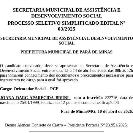
SECRETARIA MUNICIPAL DE ASSISTÊNCIA E
DESENVOLVIMENTO SOCIAL
PROCESSO SELETIVO SIMPLIFICADO EDITAL Nº
03/2025
SECRETARIA MUNICIPAL DE ASSISTÊNCIA E DESENVOLVIMENTO
SOCIAL
PREFEITURA MUNICIPAL DE PARÁ DE MINAS
O candidato convocado, deve se apresentar
na Secretaria de Assistência 
Desenvolvimento Social
entre os dias
13
a
1
4
de
abril
de 202
6
, das 08h às 12
para tomarem conhecimento dos documentos e procedimentos necessários para
ingressarem n
o
cargo
para a qua
l
f
oi
aprovado.
Cargo: Orientador Social – PCF
JOANA DARC APARECIDA BRUNI
, com a inscrição
222716
, data d
nascimento
25
/0
1
/19
99
, totalizando 1
2
pontos e com a classificação 0
8
.
Pará
de Minas/MG,
10
d
e
abril
de 202
6
.
_________________________________________
Denise Alencar Donisete de Castro – Presidente Portaria Nº 23.951/2025.
____________________________________