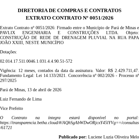
DIRETORIA DE COMPRAS E CONTRATOS
EXTRATO CONTRATO Nº 0051/2026
Extrato Contrato nº 00
51
/2026
: Firmado entre o Município de Pará de Minas e
PAVLIX ENGENHARIA
E CONSTRUÇÕES LTDA
. Objeto:
CONSTRUÇÃO DE REDE DE DRENAGEM PLUVIAL NA RUA PAPA
JOÃO XXIII, NESTE MUNICÍPIO
Dotações:
02.014.17.511.0046.1.031.4.4.90.51-572
Vigência:
12 meses
, contados da data da assinatura.
Valor: R$
2.429.711,47
Fundamento Legal: Lei 14.133/2021.
Concorrência
nº
002/2026
- Processo n
297/2025
Pará de Minas, 13 de abril de 2026
Luiz Fernando de Lima
Vice P
refeito
O Contrato na íntegra estará disponível no portal:
https://transparencia.betha.cloud/#/AQhSgAbWDwORjcxY45lYVg==/consultas
/61721
Publicado por:
Luciene Luzia Oliveira Melo