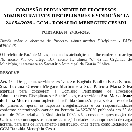
COMISSÃO PERMANENTE DE PROCESSOS
ADMINISTRATIVOS DISCIPLINARES E SINDICÂNCIA
24.854/2026 - GCM - RONALDO MENEGHIN CESARI
PORTARIA Nº
2
4.
8
5
4
/202
6
Dispõe sobre a abertura de Proce
sso
Administrativo
Disciplinar -
PAD:
0
1
5
/
202
6
.
O Prefeito de Pará de Minas, no uso das atribuições que lhe conferem o artigo
79, inciso VI, c/c artigo 107, inciso II, alínea “c” da lei Orgânica do
Município, juntamente ao Secretário Municipal de Gestão Pública,
RESOLVE
:
Art. 1º –
Designar os servidores estáveis
Sr.
Eugênio Paulino Faria Santos
Sra.
Luciana Oliveira Melgaço Martins
e
a
Sra.
Patrícia Maria Silva
Moreira
para comporem a Comissão Permanente de Processo
Administrativos, Disciplinares e Sindicâncias, e
a
servidor
a
Sra.
Maria Jean
de Lima Moura,
como suplente da referida
Comissão para, sob a presidênci
do primeiro, apurar as supostas irregularidades e ou responsabilidades
conforme de
terminação
contida na Portaria 24.826/2026 publicada em 25 d
abril de 2026 relativo à Sindicância 007/2026, consoante apresentação de
Certificados com supostos indícios de irregularidades no cumprimento de carga
horária, para fins de Nivelamento Hierárquico, onde figura como Requerido o
GCM
R
onaldo Meneghin Cesari
.