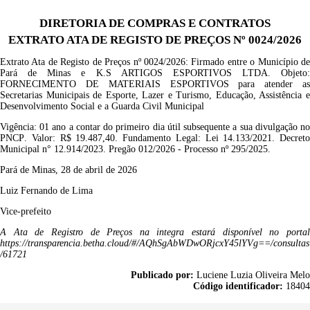
DIRETORIA DE COMPRAS E CONTRATOS
EXTRATO ATA DE REGISTO DE PREÇOS Nº 0024/2026
Extrat
o
A
ta de Registo de Preço
s
nº
0024/2026
: Firmado entre o Município d
Pará de Minas e
K.S ARTIGOS ESPORTIVOS LTDA
.
Objeto:
FORNECIMENTO
DE MATERIAIS ESPORTIVOS
para atender a
Secretarias Municipais de Esporte, Lazer e Turismo, Educação, Assistência e
Desenvolvimento Social e a Guarda Civil Municipal
Vigência:
01 ano a contar do primeiro dia útil subsequente a sua divulgação n
PNCP
.
Valor:
R$
19.487,40.
Fundamento Legal: Lei
14.133/2021
.
Decreto
Municipal n°
12.914/2023
.
Pregão
012/2026
- Processo nº
295/2025
.
Pará de Minas, 28 de abril de 2026
Luiz Fernando de Lima
Vice-prefeito
A Ata de Registro de Preços na integra estará disponível no portal
https://transparencia.betha.cloud/#/AQhSgAbWDwORjcxY45lYVg==/consultas
/61721
Publicado por:
Luciene Luzia Oliveira Melo
Código identificador:
18404