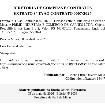
DIRETORIA DE COMPRAS E CONTRATOS
EXTRATO 3º TA AO CONTRATO 0007/2025
Extrato 3º TA ao Contrato 0007/2025 – Firmado entre o Município de Pará de
Minas e PRIME INDÚSTRIA E COMÉRCIO DE CARNES LTDA. Objeto:
Reequilíbrio nos itens 1 e 2, Valor: R$ 440.078,15. Fundamento legal: Lei
14.133/2021. Pregão 056/2024
Pará de Minas, 30 de abril de 2026
Luiz Fernando de Lima
Vice-prefeito
O
Aditivo
na íntegra estará disponível no portal
https://transparencia.betha.cloud/#/AQhSgAbWDwORjcxY45lYVg==/consulta/
18901
Publicado por:
Luciene Luzia Oliveira Melo
Código identificador:
18447
Matéria publicada no Diário Oficial Eletrônico
05 de maio de 2026 | Edição Nº 1038
Prefeitura de Pará de Minas