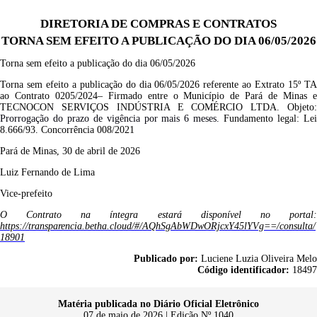
DIRETORIA DE COMPRAS E CONTRATOS
TORNA SEM EFEITO A PUBLICAÇÃO DO DIA 06/05/2026
Torna sem efeito a publicação do dia 06/05/2026
Torna sem efeito a publicação do dia 06/05/2026 referente ao Extrato 15º TA
ao Contrato 0205/2024– Firmado entre o Município de Pará de Minas e
TECNOCON SERVIÇOS INDÚSTRIA E COMÉRCIO LTDA. Objeto:
Prorrogação do prazo de vigência por mais 6 meses
.
Fundamento legal: Le
8.666/93. Concorrência 008/2021
Pará de Minas, 30 de abril de 2026
Luiz Fernando de Lima
Vice-prefeito
O Contrato na íntegra estará disponível no portal:
https://transparencia.betha.cloud/#/AQhSgAbWDwORjcxY45lYVg==/consulta/
18901
Publicado por:
Luciene Luzia Oliveira Melo
Código identificador:
18497
Matéria publicada no Diário Oficial Eletrônico
07 de maio de 2026 | Edição Nº 1040