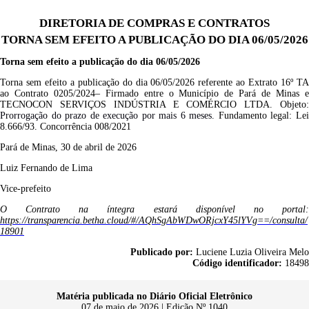
DIRETORIA DE COMPRAS E CONTRATOS
TORNA SEM EFEITO A PUBLICAÇÃO DO DIA 06/05/2026
Torna sem efeito a publicação do dia 06/05/2026
Torna sem efeito a publicação do dia 06/05/2026 referente ao
Extrato 16º T
ao Contrato 0205/2024– Firmado entre o Município de Pará de Minas e
TECNOCON SERVIÇOS INDÚSTRIA E COMÉRCIO LTDA. Objeto:
Prorrogação do prazo de execução por mais 6 meses
.
Fundamento legal: Le
8.666/93. Concorrência 008/2021
Pará de Minas, 30 de abril de 2026
Luiz Fernando de Lima
Vice-prefeito
O Contrato na íntegra estará disponível no portal:
https://transparencia.betha.cloud/#/AQhSgAbWDwORjcxY45lYVg==/consulta/
18901
Publicado por:
Luciene Luzia Oliveira Melo
Código identificador:
18498
Matéria publicada no Diário Oficial Eletrônico
07 de maio de 2026 | Edição Nº 1040