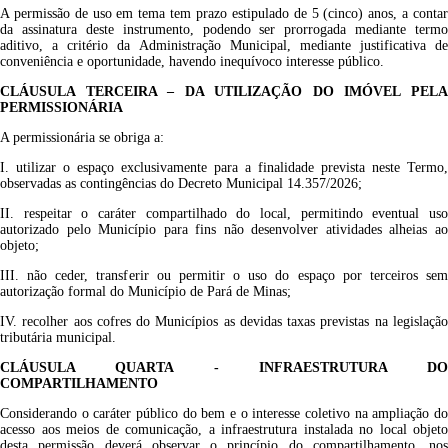
A permissão de uso em tema tem prazo estipulado de 5 (cinco) anos, a contar
da assinatura deste instrumento, podendo ser prorrogada mediante termo
aditivo, a critério da Administração Municipal, mediante justificativa de
conveniência e oportunidade, havendo inequívoco interesse público.
CLÁUSULA TERCEIRA – DA UTILIZAÇÃO DO IMÓVEL PELA
PERMISSIONÁRIA
A permissionária se obriga a:
I. utilizar o espaço exclusivamente para a finalidade prevista neste Termo,
observadas as contingências do Decreto Municipal 14.357/2026;
II. respeitar o caráter compartilhado do local, permitindo eventual uso
autorizado pelo Município para fins não desenvolver atividades alheias ao
objeto;
III. não ceder, transferir ou permitir o uso do espaço por terceiros sem
autorização formal do Município de Pará de Minas;
IV. recolher aos cofres do Municípios as devidas taxas previstas na legislação
tributária municipal.
CLÁUSULA QUARTA - INFRAESTRUTURA DO
COMPARTILHAMENTO
Considerando o caráter público do bem e o interesse coletivo na ampliação do
acesso aos meios de comunicação, a infraestrutura instalada no local objeto
desta permissão deverá observar o princípio do compartilhamento, nos