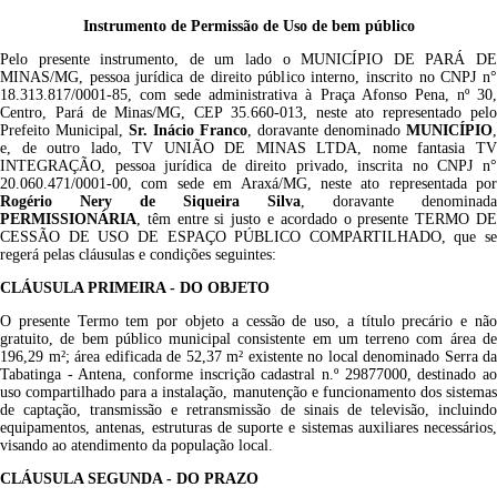
Instrumento de Permissão de Uso de bem público
Pelo presente instrumento, de um lado o MUNICÍPIO DE PARÁ DE
MINAS/MG, pessoa jurídica de direito público interno, inscrito no CNPJ n°
18.313.817/0001-85, com sede administrativa à Praça Afonso Pena, nº 30,
Centro, Pará de Minas/MG, CEP 35.660-013, neste ato representado pelo
Prefeito Municipal,
Sr. Inácio Franco
, doravante denominado
MUNICÍPIO
,
e, de outro lado, TV UNIÃO DE MINAS LTDA, nome fantasia TV
INTEGRAÇÃO, pessoa jurídica de direito privado, inscrita no CNPJ n°
20.060.471/0001-00, com sede em Araxá/MG, neste ato representada por
Rogério Nery de Siqueira Silva
, doravante denominada
PERMISSIONÁRIA
, têm entre si justo e acordado o presente TERMO DE
CESSÃO DE USO DE ESPAÇO PÚBLICO COMPARTILHADO, que se
regerá pelas cláusulas e condições seguintes:
CLÁUSULA PRIMEIRA - DO OBJETO
O presente Termo tem por objeto a cessão de uso, a título precário e não
gratuito, de bem público municipal consistente em um terreno com área de
196,29 m²; área edificada de 52,37 m² existente no local denominado Serra da
Tabatinga - Antena, conforme inscrição cadastral n.º 29877000, destinado ao
uso compartilhado para a instalação, manutenção e funcionamento dos sistemas
de captação, transmissão e retransmissão de sinais de televisão, incluindo
equipamentos, antenas, estruturas de suporte e sistemas auxiliares necessários,
visando ao atendimento da população local.
CLÁUSULA SEGUNDA - DO PRAZO