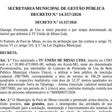
SECRETARIA MUNICIPAL DE GESTÃO PÚBLICA
DECRETO N.º 14.357/2026
DECRETO N.º
14.357/2026
Outorga Permissão de Uso a título precário e por tempo determinado
do
imóvel que delimita à TV União de Minas Ltda
.
O Prefeito de Pará de Minas, no uso da atribuição que lhe confere o artigo 79,
inciso VI c/c artigo 116, § 3.º da Lei Orgânica Municipal;
DECRETA:
Art. 1.º
Fica autorizado a
TV UNIÃO DE MINAS LTDA
, inscrita no CNPJ
sob o n.º 20.060.471/0001-00, sediada em Araxá-MG, neste ato denominado
P
ermissionári
a
, por intermédio do Contrato de Permissão de Uso de Bem
Público Municipal (Anexo Único),
a utiliza
r o bem público de inscriçã
cadastral 29877000
, correspondente a área de terreno de 196,29 metro
quadrados e respectiva benfeitoria com área de 52,37 metros quadrados no
local denominado Serra da Tabatinga – Antena (inscrição cadastral municipal
29877000), por um período de 5 (cinco) anos, conforme instrução contida nos
autos de processo administrativo n.º 000000837/2026.
Art. 2.º
O Município de Pará de Minas concede a permissão acima descrita, 
título precário,
não
gratuito
, para o desempenho das atividades de us
compartilhado para a instalação, manutenção e funcionamento dos sistemas de
captação, transmissão e retransmissão de sinais de televisão, incluindo