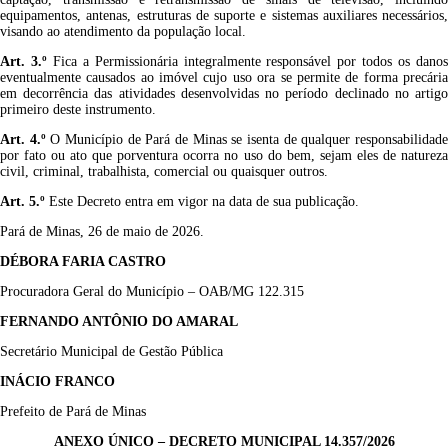
equipamentos, antenas, estruturas de suporte e sistemas auxiliares necessários,
visando ao atendimento da população local.
Art. 3.º
Fica a Permissionária integralmente responsável por todos os dano
eventualmente causados ao imóvel cujo uso ora se permite de forma precária
em decorrência das atividades desenvolvidas no período declinado no artigo
primeiro deste instrumento.
Art.
4
.
º
O Município de Pará de Minas se isenta de qualquer responsabilidad
por fato ou ato que porventura ocorra no uso do bem, sejam eles de natureza
civil, criminal, trabalhista, comercial ou quaisquer outros.
Art.
5
.
º
Este Decreto entra em vigor na data de sua publicação.
Pará de Minas, 26 de maio de 2026.
DÉBORA FARIA CASTRO
Procurador
a
Geral do Município –
OAB/MG
122
.
315
FERNANDO ANTÔNIO DO AMARAL
Secretário Municipal de Gestão Pública
INÁCIO FRANCO
Prefeito de Pará de Minas
ANEXO ÚNICO – DECRETO MUNICIPAL
14.357/2026