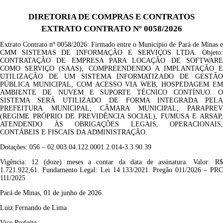
DIRETORIA DE COMPRAS E CONTRATOS
EXTRATO CONTRATO Nº 0058/2026
Extrato Contrato nº
0058/2026
: Firmado entre o Município de Pará de Minas e
CMM SISTEMAS DE INFORMAÇÃO E SERVIÇOS LTDA
. Objeto
CONTRATAÇÃO DE EMPRESA PARA LOCAÇÃO DE SOFTWARE
COMO SERVIÇO (SAAS), COMPREENDENDO A IMPLANTAÇÃO E
UTILIZAÇÃO DE UM SISTEMA INFORMATIZADO DE GESTÃO
PÚBLICA MUNICIPAL, COM ACESSO VIA WEB, HOSPEDAGEM EM
AMBIENTE DE NUVEM E SUPORTE TÉCNICO CONTÍNUO. O
SISTEMA SERÁ UTILIZADO DE FORMA INTEGRADA PELA
PREFEITURA MUNICIPAL, CÂMARA MUNICIPAL, PARAPREV
(REGIME PRÓPRIO DE PREVIDÊNCIA SOCIAL), FUMUSA E ARSAP,
ATENDENDO ÀS OBRIGAÇÕES LEGAIS, OPERACIONAIS,
CONTÁBEIS E FISCAIS DA ADMINISTRAÇÃO
.
Dotações:
056
– 02.003.04.122.0001.2.014-3.3.90.39
Vigência:
12 (doze) meses a contar da data de assinatura
.
Valor: R
1.721.922,61
. Fundamento Legal: Lei 14.133/2021. Pregão
011/2026
– PRC
111/2025
Pará de Minas, 01 de junho de 2026.
Luiz Fernando de Lima
Vic
e P
refeito