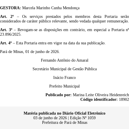
G
ESTOR
A
:
Marcela Marinho Cunha Mendonça
Art.
2
º
– Os serviços prestados pelos membros desta Portaria serã
considerados de caráter público relevante, sendo vedada qualquer remuneração.
Art.
3
º
– Revogam-se as disposições em contrário, em especial a Portaria nº
23.896/2025.
Art.
4
º
– Esta Portaria entra em vigor na data da sua publicação.
Pará de Minas, 01 de junho de 2026.
Fernando Antônio do Amaral
Secretário Municipal de Gestão Pública
Inácio Franco
Prefeito Municipal
Publicado por:
Marina Leite Oliveira Heidenreich
Código identificador:
18902
Matéria publicada no Diário Oficial Eletrônico
03 de junho de 2026 | Edição Nº 1059
Prefeitura de Pará de Minas