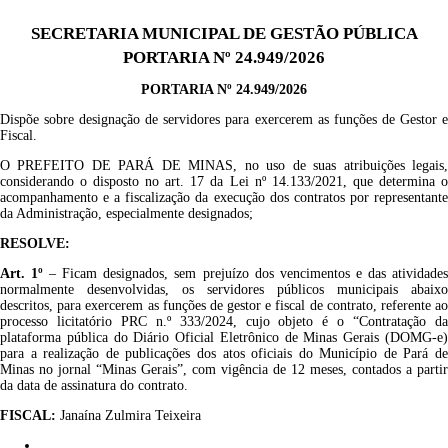
SECRETARIA MUNICIPAL DE GESTÃO PÚBLICA
PORTARIA Nº 24.949/2026
PORTARIA Nº 24.949/2026
Dispõe sobre designação de servidores para exercerem as funções de Gestor e
Fiscal.
O PREFEITO DE PARÁ DE MINAS, no uso de suas atribuições legais,
considerando o disposto no art. 17 da Lei nº 14.133/2021, que determina o
acompanhamento e a fiscalização da execução dos contratos por representante
da Administração, especialmente designados;
RESOLVE:
Art.
1
º
– Ficam designados, sem prejuízo dos vencimentos e das atividade
normalmente desenvolvidas, os servidores públicos municipais abaixo
descritos, para exercerem as funções de gestor e fiscal de contrato, referente ao
processo licitatório
PRC
n.º
333/2024
,
cujo objeto
é
o “
Contratação d
plataforma pública do Diário Oficial Eletrônico de Minas Gerais (DOMG-e)
para a realização de publicações dos atos oficiais do Município de Pará de
Minas no jornal “Minas Gerais”
,
com vigência de
12
meses, contados a partir
da data de assinatura do contrato.
F
ISCA
L
:
Janaína Zulmira Teixeira