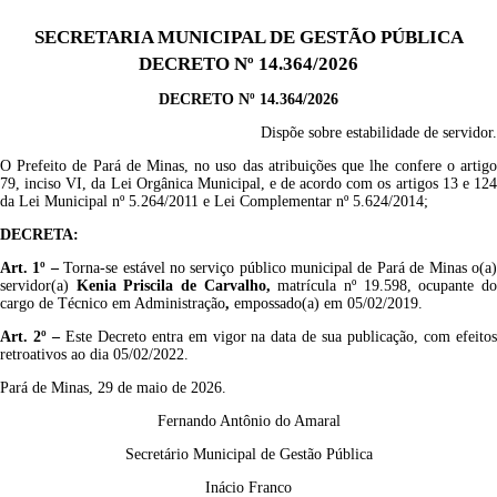
SECRETARIA MUNICIPAL DE GESTÃO PÚBLICA
DECRETO Nº 14.364/2026
DECRETO Nº 14.364/2026
Dispõe sobre estabilidade de servidor.
O Prefeito de Pará de Minas, no uso das atribuições que lhe confere o artigo
79, inciso VI, da Lei Orgânica Municipal, e de acordo com os artigos 13 e 124
da Lei Municipal nº 5.264/2011 e Lei Complementar nº 5.624/2014;
DECRETA:
Art. 1º
–
Torna-se estável no serviço público municipal de Pará de Minas o(a
servidor(a)
Kenia Priscila de Carvalho
,
matrícula nº 19.598, ocupante d
cargo de Técnico em Administração
,
empossado(a) em 05/02/2019.
Art. 2º –
Este Decreto entra em vigor na data de sua publicação, com efeito
retroativos ao dia 05/02/2022.
Pará de Minas, 29 de maio de 2026.
Fernando Antônio do Amaral
Secretário Municipal de Gestão Pública
Inácio Franco