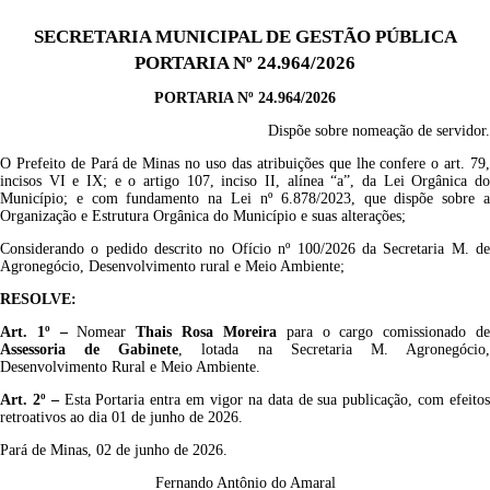
SECRETARIA MUNICIPAL DE GESTÃO PÚBLICA
PORTARIA Nº 24.964/2026
PORTARIA Nº
24.964/2026
Dispõe sobre nomeação de servidor.
O Prefeito de Pará de Minas no uso das atribuições que lhe confere o art. 79,
incisos VI e IX; e o artigo 107, inciso II, alínea “a”, da Lei Orgânica do
Município; e com fundamento na Lei nº
6.878/2023
, que dispõe sobre 
Organização e Estrutura Orgânica do Município e suas alterações;
Considerando o pedido descrito no Ofício nº
100/2026 da Secretaria M. d
Agronegócio, Desenvolvimento rural e Meio Ambiente;
RESOLVE:
Art. 1º –
Nomear
T
hais Rosa Moreira
p
ara
o cargo comissionado d
Assessoria de Gabinete
, lotada na Secretaria M.
Agronegócio
Desenvolvimento Rural e Meio Ambiente.
Art. 2º –
Esta Portaria entra em vigor na data de sua publicação,
com efeito
retroativos ao dia 01 de junho de 2026.
Pará de Minas, 02 de junho de 2026.
Fernando Antônio do Amaral