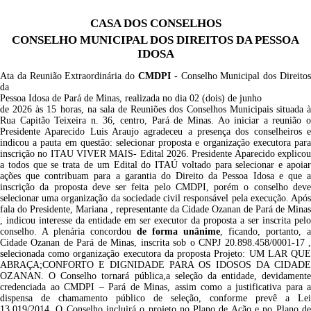
CASA DOS CONSELHOS
CONSELHO MUNICIPAL DOS DIREITOS DA PESSOA
IDOSA
Ata da Reunião Extraordinária do
CMDPI
- Conselho Municipal dos Direito
da
Pessoa Idosa
de Pará de Minas, realizada no dia 02 (dois) de junho
de 2026 às 15 horas, na sala de Reuniões dos Conselhos Municipais situada à
Rua Capitão Teixeira n. 36, centro, Pará de Minas. Ao iniciar a reunião o
Presidente
Aparecido Luis Araujo
agradeceu a presença dos conselheiros e
indicou a pauta em questão: selecionar proposta e organização executora para
inscrição no ITAU VIVER MAIS- Edital 2026
. Presidente Aparecido explicou
a todos que se trata de um Edital do ITAÚ voltado para selecionar e apoiar
ações que contribuam para a garantia do Direito da Pessoa Idosa e que a
inscrição da proposta deve ser feita pelo CMDPI, porém o conselho deve
selecionar uma organização da sociedade civil responsável pela execução. Após
fala do Presidente, Mariana , representante da Cidade Ozanan de Pará de Minas
, indicou interesse da entidade em ser executor da proposta a ser inscrita pelo
conselho. A plenária concordou
de forma unânime
, ficando, portanto, a
Cidade Ozanan de Pará de Minas, inscrita sob o CNPJ 20.898.458/0001-17 ,
selecionada como organização executora da proposta Projeto: UM LAR QUE
ABRAÇA;CONFORTO E DIGNIDADE PARA OS IDOSOS DA CIDADE
OZANAN. O Conselho tornará pública,a seleção da entidade, devidamente
credenciada ao CMDPI – Pará de Minas, assim como a justificativa para a
dispensa de chamamento público de seleção, conforme prevê a Lei
13.019/2014. O Conselho incluirá o projeto no Plano de Ação e no Plano de