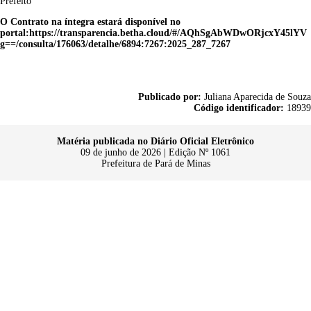
Prefeito
O Contrato na íntegra estará disponível no
portal:https://transparencia.betha.cloud/#/AQhSgAbWDwORjcxY45lYV
g==/consulta/176063/detalhe/6894:7267:2025_287_7267
Publicado por:
Juliana Aparecida de Souza
Código identificador:
18939
Matéria publicada no Diário Oficial Eletrônico
09 de junho de 2026 | Edição Nº 1061
Prefeitura de Pará de Minas