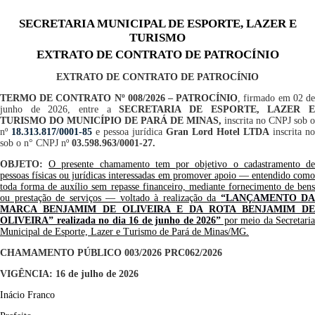
SECRETARIA MUNICIPAL DE ESPORTE, LAZER E
TURISMO
EXTRATO DE CONTRATO DE PATROCÍNIO
EXTRATO DE CONTRATO DE PATROCÍNIO
TERMO DE CONTRATO Nº 008/2026 – PATROCÍNIO
, firmado em 02 d
junho de 2026, entre a
SECRETARIA DE ESPORTE, LAZER 
TURISMO DO MUNICÍPIO DE PARÁ DE MINAS,
inscrita no CNPJ sob o
nº
18.313.817/0001-85
e pessoa jurídica
Gran Lord Hotel LTDA
inscrita no
sob o n°
CNPJ nº
03.598.963/0001-27
.
OBJETO:
O presente chamamento tem por objetivo o cadastramento d
pessoas físicas ou jurídicas interessadas em promover apoio — entendido como
toda forma de auxílio sem repasse financeiro, mediante fornecimento de bens
ou prestação de serviços — voltado à realização da
“LANÇAMENTO DA
MARCA BENJAMIM DE OLIVEIRA E DA ROTA BENJAMIM DE
OLIVEIRA” realizada no dia 16 de junho de 2026”
por meio da Secretaria
Municipal de Esporte, Lazer e Turismo de Pará de Minas/MG.
CHAMAMENTO PÚBLICO 003/2026 PRC
062/2026
VIGÊNCIA:
16 de julho de 2026
Inácio Franco