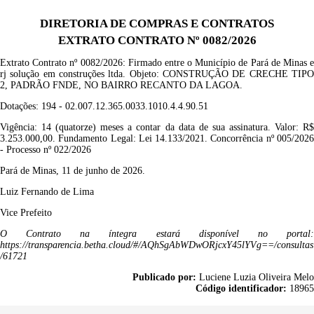
DIRETORIA DE COMPRAS E CONTRATOS
EXTRATO CONTRATO Nº 0082/2026
Extrato Contrato nº
00
82
/2026
: Firmado entre o Município de Pará de Minas e
rj solução em construções ltda
. Objeto:
CONSTRUÇÃO DE CRECHE TIP
2, PADRÃO FNDE, NO BAIRRO
RECANTO DA LAGOA.
Dotações:
194 -
02.007.12.365.0033.1010.4.4.90.51
Vigência:
14 (quatorze) meses a contar da data de sua assinatura
.
Valor: R
3.
253.000,00
. Fundamento Legal: Lei 14.133/2021. Concorrência nº 00
5
/2026
- Processo nº 0
22
/2026
Pará de Minas, 1
1
de junho de 2026.
Luiz Fernando de Lima
Vice P
refeito
O Contrato na íntegra estará disponível no portal:
https://transparencia.betha.cloud/#/AQhSgAbWDwORjcxY45lYVg==/consultas
/61721
Publicado por:
Luciene Luzia Oliveira Melo
Código identificador:
18965