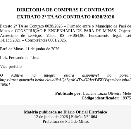
DIRETORIA DE COMPRAS E CONTRATOS
EXTRATO 2º TA AO CONTRATO 0038/2026
Extrato
2
º TA ao
Contrato
0038/2026
– Firmado entre o Município de Pará d
Minas e
CONSTRUÇÃO E ENGENHARIA DE PARÁ DE MINAS
.
Objeto
Acréscimo de serviços
.
Valor:
R$
59.064,96.
Fundamento legal: Lei
14.133/2021 –
Concorrência
0001/2026.
Pará de Minas, 11 de junho de 2026.
Luiz Fernando de Lima
Vice-prefeito
O
Aditivo
na íntegra estará disponível no portal
https://transparencia.betha.cloud/#/AQhSgAbWDwORjcxY45lYVg==/consulta/
18901
Publicado por:
Luciene Luzia Oliveira Melo
Código identificador:
18975
Matéria publicada no Diário Oficial Eletrônico
12 de junho de 2026 | Edição Nº 1064
Prefeitura de Pará de Minas