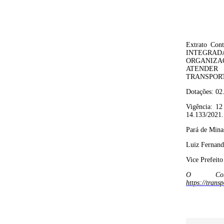
Extrato Con
INTEGRAD
ORGANIZA
ATENDER
TRANSPOR
Dotações:
02
Vigência: 12
14.133/2021.
Pará de Mina
Luiz Fernan
Vice P
refeito
O Cont
https://tra