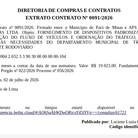
DIRETORIA DE COMPRAS E CONTRATOS
EXTRATO CONTRATO Nº 0091/2026
trato nº
00
91/2026
: Firmado entre o Município de Pará de Minas e
APS
AS LTDA
. Objeto:
FORNECIMENTO
DE DISPOSITIVOS PADRONIZ
ÇÃO DO FLUXO DE VEÍCULOS E ORDENAÇÃO DO TRÁFEGO,
 ÀS NECESSIDADES DO DEPARTAMENTO MUNICIPAL DE TR
TE RODOVIÁRIO
.004.2.032.3.3.90.30.00.00.00.00-104
meses a contar da data de sua assinatura
.
Valor: R$
19.023,00
. Fundament
 Pregão nº 022/2026 Processo nº 056/2026
s, 02 de julho de 2026.
do de Lima
rato na íntegra estará disponível no 
nsparencia.betha.cloud/#/AQhSgAbWDwORjcxY45lYVg==/consultas/61721
Publicado por:
Luciene Luzia 
Código identifi