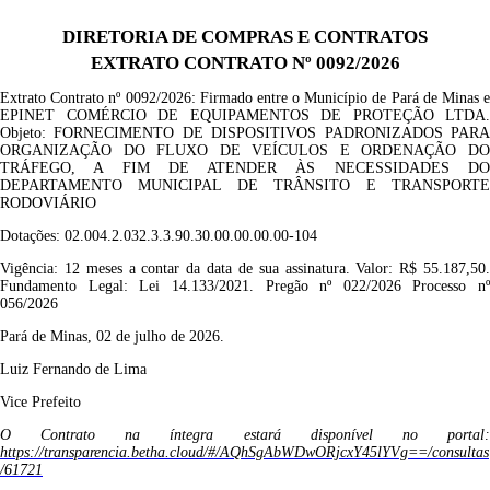
DIRETORIA DE COMPRAS E CONTRATOS
EXTRATO CONTRATO Nº 0092/2026
Extrato Contrato nº
00
92
/2026
: Firmado entre o Município de Pará de Minas e
EPINET COMÉRCIO DE EQUIPAMENTOS DE PROTEÇÃO LTDA
.
Objeto:
FORNECIMENTO
DE DISPOSITIVOS PADRONIZADOS PAR
ORGANIZAÇÃO DO FLUXO DE VEÍCULOS E ORDENAÇÃO DO
TRÁFEGO, A FIM DE ATENDER ÀS NECESSIDADES DO
DEPARTAMENTO MUNICIPAL DE TRÂNSITO E TRANSPORTE
RODOVIÁRIO
Dotações:
02.004.2.032.3.3.90.30.00.00.00.00-104
Vigência: 12
meses a contar da data de sua assinatura
.
Valor: R$
55.187,50
Fundamento Legal: Lei 14.133/2021. Pregão nº 022/2026 Processo nº
056/2026
Pará de Minas, 02 de julho de 2026.
Luiz Fernando de Lima
Vice P
refeito
O Contrato na íntegra estará disponível no portal:
https://transparencia.betha.cloud/#/AQhSgAbWDwORjcxY45lYVg==/consultas
/61721