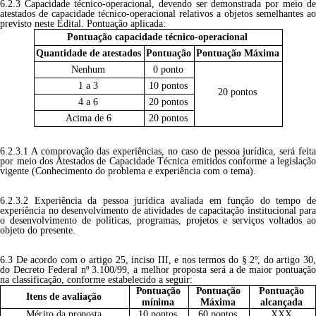
6.2.3 Capacidade técnico-operacional, devendo ser demonstrada por meio de
atestados de capacidade técnico-operacional relativos a objetos semelhantes ao
previsto neste Edital. Pontuação aplicada:
Pontuação capacidade técnico-operacional
Quantidade de atestados
Pontuação
Pontuação Máxima
Nenhum
0 ponto
1 a 3
10 pontos
20 pontos
4 a 6
20 pontos
Acima de 6
20 pontos
6.2.3.1 A comprovação das experiências, no caso de pessoa jurídica, será feita
por meio dos Atestados de Capacidade Técnica emitidos conforme a legislação
vigente (Conhecimento do problema e experiência com o tema).
6.2.3.2 Experiência da pessoa jurídica avaliada em função do tempo de
experiência no desenvolvimento de atividades de capacitação institucional para
o desenvolvimento de políticas, programas, projetos e serviços voltados ao
objeto do presente.
6.3 De acordo com o artigo 25, inciso III, e nos termos do § 2º, do artigo 30,
do Decreto Federal nº 3.100/99, a melhor proposta será a de maior pontuação
na classificação, conforme estabelecido a seguir:
Pontuação
Pontuação
Pontuação
Itens de avaliação
mínima
Máxima
alcançada
Mérito
da
proposta
10 pontos
60 pontos
XXX