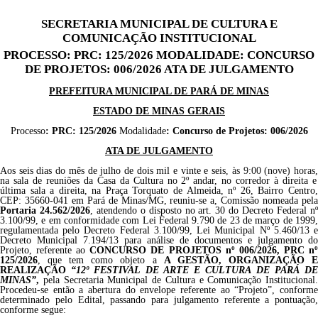
SECRETARIA MUNICIPAL DE CULTURA E
COMUNICAÇÃO INSTITUCIONAL
PROCESSO: PRC: 125/2026 MODALIDADE: CONCURSO
DE PROJETOS: 006/2026 ATA DE JULGAMENTO
PREFEITURA MUNICIPAL DE PARÁ DE MINAS
ESTADO DE MINAS GERAIS
Processo
:
PRC: 125/2026
Modalidade
: Concurso de Projetos: 006
/2026
ATA DE JULGAMENTO
Aos seis dias do mês de julho de dois mil e vinte e seis
,
às 9:00 (nove) horas
na sala de reuniões da Casa da Cultura no 2º andar, no corredor à direita e
última sala a direita, na Praça Torquato de Almeida, nº 26, Bairro Centro,
CEP: 35660-041 em Pará de Minas/MG
, reuniu-se a, Comissão nomeada pela
Portaria
24.562/2026
, atendendo o disposto no art. 30 do Decreto Federal n
3.100/99, e em conformidade com Lei Federal 9.790 de 23 de março de 1999,
regulamentada pelo Decreto Federal 3.100/99, Lei Municipal Nº 5.460/13 e
Decreto Municipal 7.194/13 para análise de documentos e julgamento do
Projeto, referente ao
CONCURSO DE PROJETOS nº 006/
2026
,
PRC n
125/2026
, que tem como objeto a
A GESTÃO, ORGANIZAÇÃO 
REALIZAÇÃO
“
12º FESTIVAL DE ARTE E CULTURA DE PARÁ D
MINAS
”
,
pela Secretaria Municipal de Cultura e Comunicação Institucional.
Procedeu-se então a abertura do envelope referente ao “Projeto”, conforme
determinado pelo Edital, passando para julgamento referente a pontuação,
conforme segue: