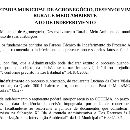
ETARIA MUNICIPAL DE AGRONEGÓCIO, DESENVOLVI
RURAL E MEIO AMBIENTE
ATO DE INDEFERIMENTO
 Municipal de Agronegócio, Desenvolvimento Rural e Meio Ambiente do muni
uso de suas atribuições:
 os fundamentos contidos no Parecer Técnico de Indeferimento do Processo A
, que recomenda o indeferimento do presente processo pelos fatos e funda
, por fim, que a Administração pode declarar extinto o processo quando
ou quando o objeto da decisão se tornar impossível, inútil ou prejudic
e”, conforme previsto na Lei Estadual n° 14.184/2002.
indeferimento
do processo supracitado, do requerente Luciano da Costa Vilela
eno s/n, da Quadra 300-1, bairro centro, no município de Pará de Minas/MG
cula n° 89.277.
 de indeferimento o requerente poderá interpor recurso ao CODEMA, no prazo d
dos da data de ciência da decisão impugnada, por meio de requerimen
o, facultando-se ao recorrente a juntada de documentos que considerar c
evisto na Subseção XI “da Autotutela Administrativa e Dos Recursos às 
 Autorização Para Intervenção Ambiental”, da Lei Municipal n° 6.584/2021.