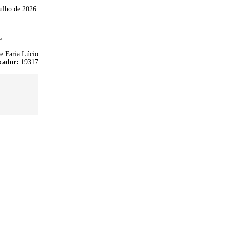
ulho de 2026.
e
e Faria Lúcio
cador:
19317