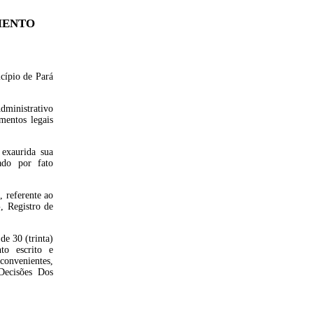
MENTO
cípio de Pará
dministrativo
mentos legais
 exaurida sua
ado por fato
, referente ao
, Registro de
e 30 (trinta)
to escrito e
onvenientes,
Decisões Dos