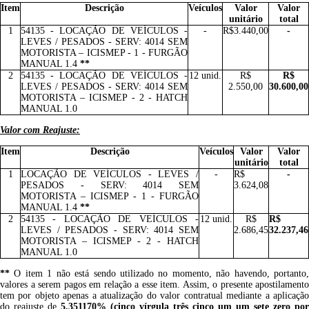
Item
Descrição
Veículos
Valor
Valor
unitário
total
1
54135 - LOCAÇÃO DE VEÍCULOS -
-
R$3.440,00
-
LEVES / PESADOS - SERV: 4014 SEM
MOTORISTA – ICISMEP - 1 - FURGÃO
MANUAL 1.4
**
2
54135 - LOCAÇÃO DE VEÍCULOS -
12 unid.
R$
R$
LEVES / PESADOS - SERV: 4014 SEM
2.550,00
30.600,00
MOTORISTA – ICISMEP - 2 - HATCH
MANUAL 1.0
Valor com Reajuste:
Item
Descrição
Veículos
Valor
Valor
unitário
total
1
LOCAÇÃO DE VEÍCULOS - LEVES /
-
R$
-
PESADOS - SERV: 4014 SEM
3.624,08
MOTORISTA – ICISMEP - 1 - FURGÃO
MANUAL 1.4
**
2
54135 - LOCAÇÃO DE VEÍCULOS -
12 unid.
R$
R$
LEVES / PESADOS - SERV: 4014 SEM
2.686,45
32.237,46
MOTORISTA – ICISMEP - 2 - HATCH
MANUAL 1.0
**
O item 1 não está sendo utilizado no momento, não havendo, portanto
valores a serem pagos em relação a esse item. Assim, o presente apostilamento
tem por objeto apenas a atualização do valor contratual mediante a aplicação
do reajuste de
5,351170% (cinco vírgula três cinco um um sete zero por