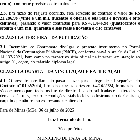
cento)
, conforme previsto contratualmente.
2.
3
.
Em razão do reajuste ocorrido, fica acrecido ao contrato o valor de
R
21.286
,9
8 (vinte e um mil, duzentos e oitenta e seis reais e no
venta e oit
centavos
)
, passando o valor contratual para
R$
471.046,9
8
(quatrocentos 
setenta e um mil, quarenta e seis reais e no
venta e oito
centavos
)
.
CLÁUSULA
TERCEIRA
– DA PUBLICAÇÃO
3.1
.
Incumbirá ao Contratante divulgar o presente instrumento no Portal
Nacional de Contratações Públicas (PNCP), conforme prevê o art. 94 da Lei nº
14.133/2021, bem como no respectivo sítio oficial na internet, em atenção ao
artigo 91,
caput
, do referido diploma legal.
CLÁUSULA
QUARTA
– DA VINCULAÇÃO E RATIFICAÇÃO
4
.1.
O presente apostilamento passa a fazer parte integrante e inseparável do
Contrato n°
0192/2024
, firmado entre as partes em
04/10/2024
, formando u
só documento para todos os fins de direito, ficando ratificadas e inalteradas as
demais cláusulas, termos e condições estabelecidas no instrumento de Contrato,
naquilo que não restou expressamente alterado.
Pará de Minas (MG), 06 de julho de 2026
Luiz Fernando de Lima
Vice-prefeito
MUNICÍPIO DE PARÁ DE MINAS