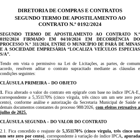
DIRETORIA DE COMPRAS E CONTRATOS
SEGUNDO TERMO DE APOSTILAMENTO AO
CONTRATO N.º 0192/2024
SEGUNDO TERMO DE APOSTILAMENTO AO CONTRATO
N.
0192/2024
FIRMADO EM 04/10/2024 EM DECORRÊNCIA D
PRO
CESSO
N.º
3
11/202
4
, ENTRE O MUNICÍPIO DE PARÁ DE MINA
E A SOCIEDADE EMPRESÁRIA “
LOCALIZA VEÍCULO
S ESPECIA
S/A
”.
Tendo em vista o permissivo na Lei de Licitações, as partes, de comum
acordo, resolvem aditar o contrato supracitado mediante as cláusulas e
condições seguintes:
CLÁUSULA PRIMEIRA – DO OBJETO
1.
F
ica
alterado o valor
do contrato em epígrafe
com base no
índice
IPCA-
E
correspondente a
5,35
1170
%
(
cinco vírgula, três cinco um um sete zero po
cento
)
,
conforme
a
nálise e autorização
da
Secretaria Municipal de Saúde
demais documentos constantes do processo
988/
2026
,
com
efeito
s re
troativo a
julho de 2025.
CLÁUSULA SEGUNDA – DO VALOR DO CONTRATO
2.1.
Fica concedido o reajuste de
5,35
1170
%
(
cinco vírgula, três cinco u
um sete zero por cento
)
, correspondente à variação do índice IPCA
, apurad