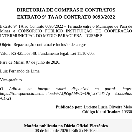
DIRETORIA DE COMPRAS E CONTRATOS
EXTRATO 9º TA AO CONTRATO 0093/2022
Extrato
9
º TA ao
Contrato
0093
/202
2
– Firmado entre o Município de Pará d
Minas e
CONSÓRCIO PÚBLICO INSTITUIÇÃO DE COOPERAÇÃ
INTERMUNICIPAL DO MÉDIO PARAOPEBA - ICISME
P
.
Objeto:
Repactuação contratual e inclusão de cargos
.
Valor:
R$
425.367,48
.
Fundamento legal: Lei
11.107/05
.
Pará de Minas, 07 de julho de 2026..
Luiz Fernando de Lima
Vice-prefeito
O
Aditivo
na íntegra estará disponível no portal:
https:
https://transparencia.betha.cloud/#/AQhSgAbWDwORjcxY45lYVg==/consultas
/61721
Publicado por:
Luciene Luzia Oliveira Melo
Código identificador:
19330
Matéria publicada no Diário Oficial Eletrônico
08 de julho de 2026 | Edição Nº 1082