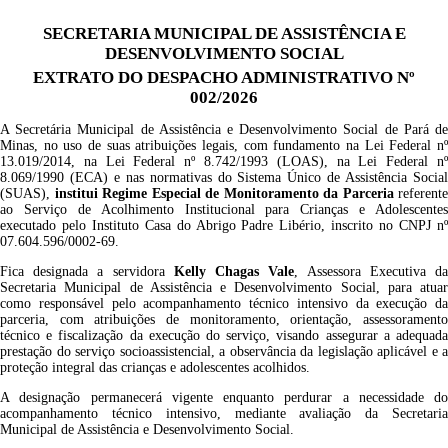
SECRETARIA MUNICIPAL DE ASSISTÊNCIA E
DESENVOLVIMENTO SOCIAL
EXTRATO DO DESPACHO ADMINISTRATIVO Nº
002/2026
A Secretária Municipal de Assistência e Desenvolvimento Social de Pará de
Minas, no uso de suas atribuições legais, com fundamento na Lei Federal nº
13.019/2014, na Lei Federal nº 8.742/1993 (LOAS), na Lei Federal nº
8.069/1990 (ECA) e nas normativas do Sistema Único de Assistência Social
(SUAS),
institui Regime Especial de Monitoramento da Parceria
referente
ao Serviço de Acolhimento Institucional para Crianças e Adolescentes
executado pelo Instituto Casa do Abrigo Padre Libério, inscrito no CNPJ nº
07.604.596/0002-69.
Fica designada a servidora
Kelly Chagas Vale
, Assessora Executiva d
Secretaria Municipal de Assistência e Desenvolvimento Social, para atuar
como responsável pelo acompanhamento técnico intensivo da execução da
parceria, com atribuições de monitoramento, orientação, assessoramento
técnico e fiscalização da execução do serviço, visando assegurar a adequada
prestação do serviço socioassistencial, a observância da legislação aplicável e a
proteção integral das crianças e adolescentes acolhidos.
A designação permanecerá vigente enquanto perdurar a necessidade do
acompanhamento técnico intensivo, mediante avaliação da Secretaria
Municipal de Assistência e Desenvolvimento Social.