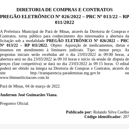
DIRETORIA DE COMPRAS E CONTRATOS
PREGÃO ELETRÔNICO Nº 026/2022 – PRC Nº 013/22 – RP
011/2022
A Prefeitura Municipal de Pará de Minas, através da Diretoria de Compras e
Contratos, torna público para conhecimento dos interessados a abertura da
licitação sob a modalidade
PREGÃO ELETRÔNICO Nº 026/2022 – PRC
Nº 013/22 – RP 011/2022.
Objeto:
A
quisição de medicamentos, dietas 
insumos em atendimento à liminares judiciais
.
T
ipo: menor preço. A
propostas iniciais serão recebidas até o dia 23/03/2022 às 09:00 horas, a
abertura será no dia 23/03/2022 às 09:10 horas e início da sessão de disputa de
preços (fase competitiva) se dará no dia 23/03/2022 às 09:15 horas. O edital
poderá ser obtido na íntegra na Diretoria de Compras e Contratos, através do
site
http://transparencia.parademinas.mg.gov.br ou
www.bbmnetlicitacoes.com.br
.
Pará de Minas, 04 de março de 2022.
Anderson José Guimarães Viana.
Pregoeiro Oficial.
Publicado por:
Rolando Silva Coelho
Código identificador:
207