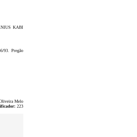
ENIUS KABI
6/93. Pregão
Oliveira Melo
ificador:
223