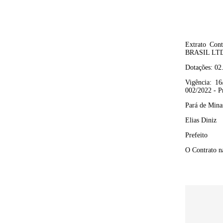
Extrato Con
BRASIL LT
Dotações:
02
Vigência:
16
002/2022
- P
Pará de Minas
Elias Diniz
Prefeito
O Contrato na