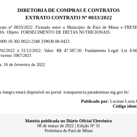
DIRETORIA DE COMPRAS E CONTRATOS
EXTRATO CONTRATO Nº 0033/2022
trato nº
0033
/2022
: F
irmado entre o Município de Pará de Minas e
FRES
DA.
Objeto:
FORNECIMENTO DE DIETAS NUTRICIONAIS.
.009.10.302.0022-2348.339030.00-0423
/02/2022 à 31/12/2022.
Valor: R$
47.
587,50.
Fundamento Legal: Lei 8.66
rocesso
1067/2021
, 16 de fevereiro de 2022.
 íntegra estará disponível no portal: transparencia.parademinas.mg.gov.br/.
Publicado por:
Luciene Luzia 
Código ident
Matéria publicada no Diário Oficial Eletrônico
08 de março de 2022 | Edição Nº 31
Prefeitura de Pará de Minas